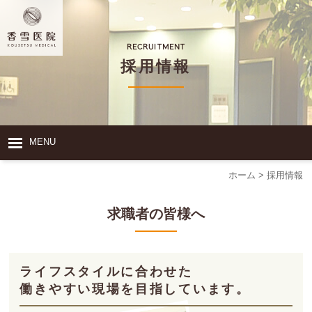
RECRUITMENT
採用情報
MENU
ホーム
>
採用情報
患者様への
10の約束
在宅医療の
特徴
求職者の皆様へ
医療機関
関係者の皆様へ
ケアマネージャー
の皆様へ
アクセス・
お問い合わせ
採用情報
ライフスタイルに合わせた
閉じる
働きやすい現場を目指しています。